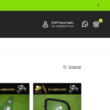
0
Olá!
Faça login
Ou cadastre-se
Ordenar