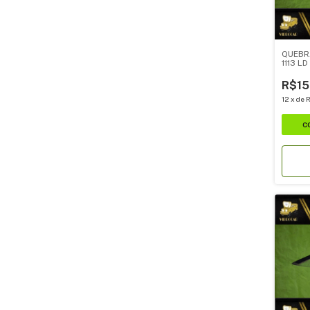
QUEBR
1113 LD
R$15
12
x
de
R