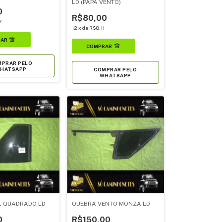
LD (PAPA VENTO)
0
R$80,00
7
12
x
de
R$8,11
PRAR PELO
HATSAPP
COMPRAR PELO
WHATSAPP
L QUADRADO LD
QUEBRA VENTO MONZA LD
0
R$150,00