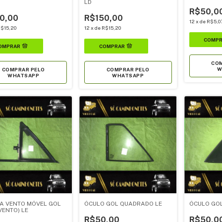
LD
R$50,0
0,00
R$150,00
12
x
de
R$5,0
$15,20
12
x
de
R$15,20
COM
W
COMPRAR PELO
COMPRAR PELO
WHATSAPP
WHATSAPP
A VENTO MÓVEL GOL
ÓCULO GOL QUADRADO LE
ÓCULO GO
VENTO) LE
R$50,00
R$50,0