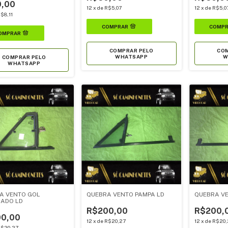
,00
12
x
de
R$5,07
12
x
de
R$5,0
$8,11
COMPRAR PELO
COM
WHATSAPP
W
COMPRAR PELO
WHATSAPP
A VENTO GOL
QUEBRA VENTO PAMPA LD
QUEBRA VE
ADO LD
R$200,00
R$200,
0,00
12
x
de
R$20,27
12
x
de
R$20,
$20,27