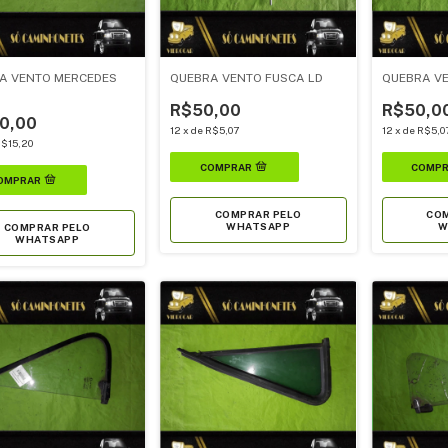
A VENTO MERCEDES
QUEBRA VENTO FUSCA LD
QUEBRA VE
R$50,00
R$50,0
0,00
12
x
de
R$5,07
12
x
de
R$5,0
$15,20
COMPRAR PELO
COM
WHATSAPP
W
COMPRAR PELO
WHATSAPP