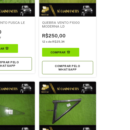
NTO FUSCA LE
QUEBRA VENTO F1000
MODERNA LD
0
R$250,00
7
12
x
de
R$25,34
PRAR PELO
HATSAPP
COMPRAR PELO
WHATSAPP