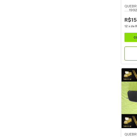
QUEBR
....199
R$15
12
x
de
R
QUEBR