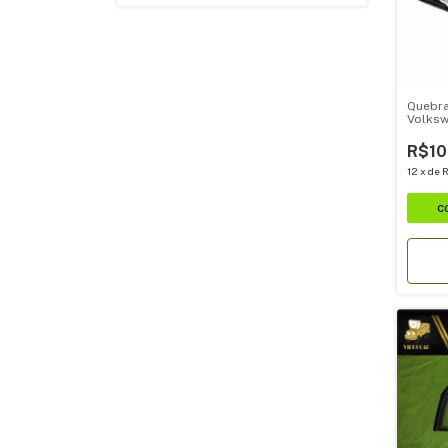
Quebra
Volks
Direito
R$10
12
x
de
R