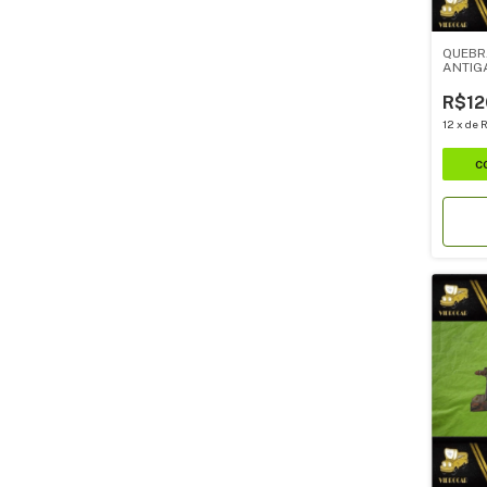
QUEBR
ANTIG
R$12
12
x
de
R