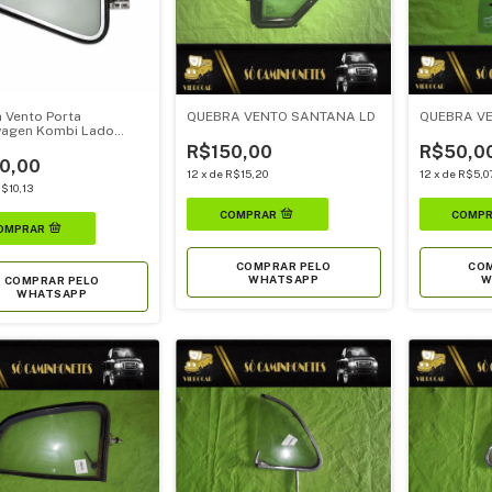
 Vento Porta
QUEBRA VENTO SANTANA LD
QUEBRA VE
wagen Kombi Lado
 Original
R$150,00
R$50,0
0,00
12
x
de
R$15,20
12
x
de
R$5,0
$10,13
COMPRAR PELO
COM
WHATSAPP
W
COMPRAR PELO
WHATSAPP