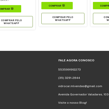
COMPRAR PELO
COM
WHATSAPP
W
COMPRAR PELO
WHATSAPP
FALE AGORA CONOSCO
5535991912273
(35) 3291-2844
vidrocar.mlvendas@gmail.com
Avenida Governador Valadares, 103
Visite o nosso Blog!