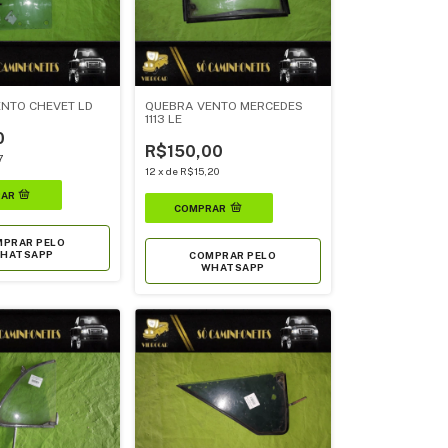
NTO CHEVET LD
QUEBRA VENTO MERCEDES
1113 LE
0
R$150,00
7
12
x
de
R$15,20
PRAR PELO
HATSAPP
COMPRAR PELO
WHATSAPP