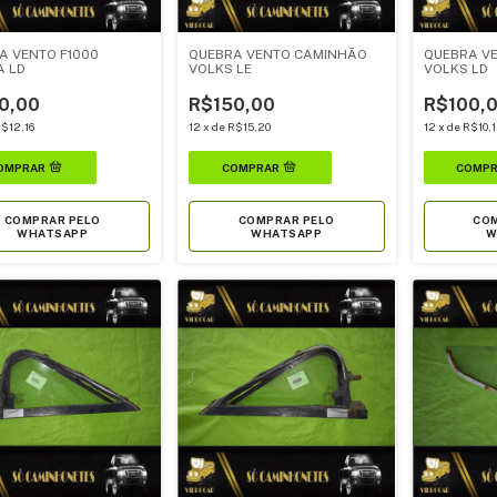
A VENTO F1000
QUEBRA VENTO CAMINHÃO
QUEBRA V
A LD
VOLKS LE
VOLKS LD
0,00
R$150,00
R$100,
$12,16
12
x
de
R$15,20
12
x
de
R$10,1
COMPRAR PELO
COMPRAR PELO
COM
WHATSAPP
WHATSAPP
W