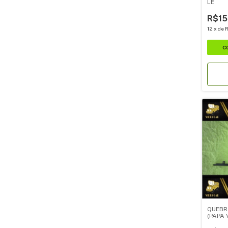
LE
R$15
12
x
de
R
QUEBR
(PAPA 