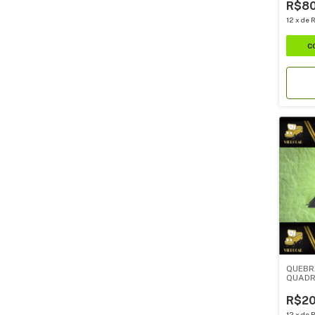
R$80
12
x
de
R
QUEBR
QUADR
R$20
12
x
de
R