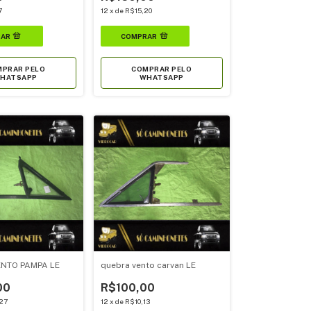
7
12
x
de
R$15,20
PRAR PELO
COMPRAR PELO
HATSAPP
WHATSAPP
NTO PAMPA LE
quebra vento carvan LE
00
R$100,00
27
12
x
de
R$10,13