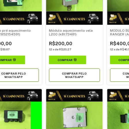
 pré aquecimento
Módulo aquecimento vela
MODULO BL
(2852154591)
L200 (k8t73481)
RANGER (
0,00
R$200,00
R$400,
$50,67
12
x
de
R$20,27
12
x
de
R$40,
COMPRAR PELO
COMPRAR PELO
COM
WHATSAPP
WHATSAPP
W