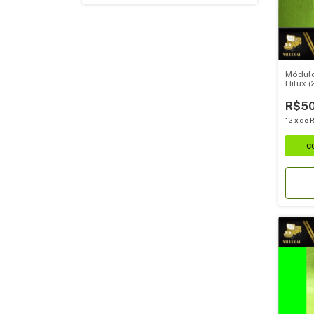
Módulo
Hilux 
R$50
12
x
de
R