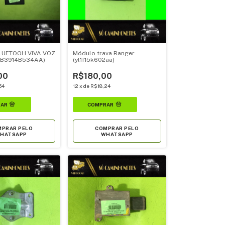
UETOOH VIVA VOZ
Módulo trava Ranger
AB3914B534AA)
(yl1f15k602aa)
00
R$180,00
54
12
x
de
R$18,24
PRAR PELO
COMPRAR PELO
HATSAPP
WHATSAPP