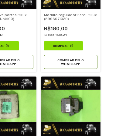
va portas Hilux
Módulo regulador Farol Hilux
1-ok100)
(8996071020)
00
R$180,00
40
12
x
de
R$18,24
PRAR PELO
COMPRAR PELO
HATSAPP
WHATSAPP