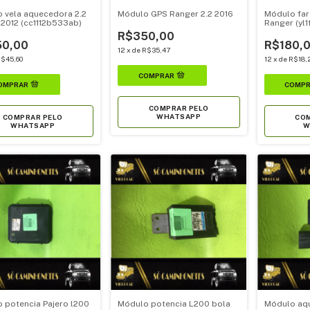
 vela aquecedora 2.2
Módulo GPS Ranger 2.2 2016
Módulo far
t 2012 (cc1112b533ab)
Ranger (yl
R$350,00
0,00
R$180,
12
x
de
R$35,47
$45,60
12
x
de
R$18,
COMPRAR PELO
WHATSAPP
COMPRAR PELO
COM
WHATSAPP
W
 potencia Pajero l200
Módulo potencia L200 bola
Módulo aq