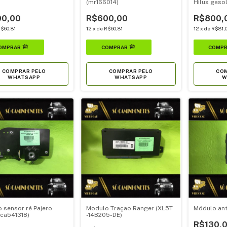
(mr166014)
Hilux gaso
0,00
R$600,00
R$800,
$60,81
12
x
de
R$60,81
12
x
de
R$81,
COMPRAR PELO
COMPRAR PELO
COM
WHATSAPP
WHATSAPP
W
 sensor ré Pajero
Modulo Traçao Ranger (XL5T
Módulo anti
(ca541318)
-14B205-DE)
R$130,