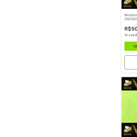
Módulo
(52132
R$50
12
x
de
R