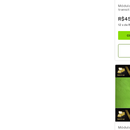
Módulo
transi
R$45
12
x
de
R
Módulo