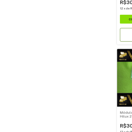
R$30
12
x
de
R
Módul
Hilux 2
(89340
R$30
12
x
de
R