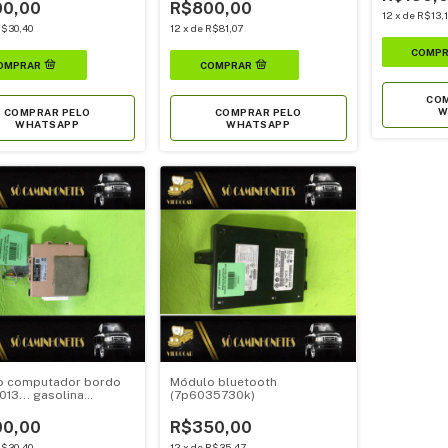
0,00
R$800,00
12
x
de
R$13,
$30,40
12
x
de
R$81,07
COM
W
COMPRAR PELO
COMPRAR PELO
WHATSAPP
WHATSAPP
o computador bordo
Módulo bluetooth
013... gasolina
(7p6035730k)
71020)
0,00
R$350,00
$30,40
12
x
de
R$35,47