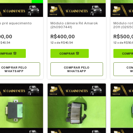
 pré aquecimento
Módulo câmera Ré Amarok
Módulo rot
(2h0907441)
2011 (0265
0,00
R$400,00
R$500,
$40,54
12
x
de
R$40,54
12
x
de
R$50,
COMPRAR PELO
COMPRAR PELO
COM
WHATSAPP
WHATSAPP
W