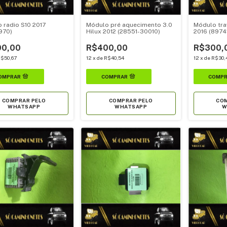
 radio S10 2017
Módulo pré aquecimento 3.0
Módulo tra
970)
Hilux 2012 (28551-30010)
2016 (8974
0,00
R$400,00
R$300,
$50,67
12
x
de
R$40,54
12
x
de
R$30,
COMPRAR PELO
COMPRAR PELO
COM
WHATSAPP
WHATSAPP
W