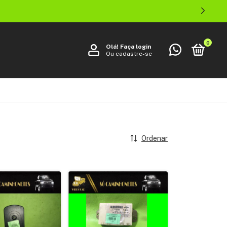
0
Olá!
Faça login
Ou cadastre-se
Ordenar