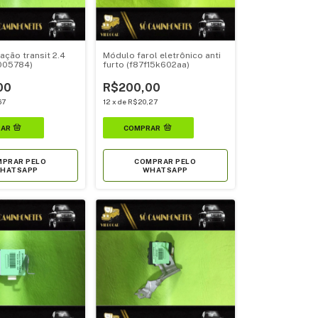
ação transit 2.4
Módulo farol eletrônico anti
005784)
furto (f87f15k602aa)
00
R$200,00
67
12
x
de
R$20,27
PRAR PELO
COMPRAR PELO
HATSAPP
WHATSAPP