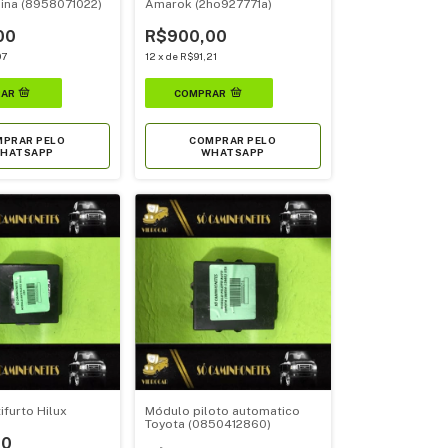
lina (8958071022)
Amarok (2ho927771a)
00
R$900,00
07
12
x
de
R$91,21
PRAR PELO
COMPRAR PELO
HATSAPP
WHATSAPP
furto Hilux
Módulo piloto automatico
Toyota (0850412860)
00