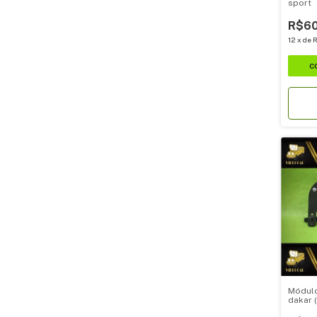
sport
R$60
12
x
de
R
Módulo
dakar 