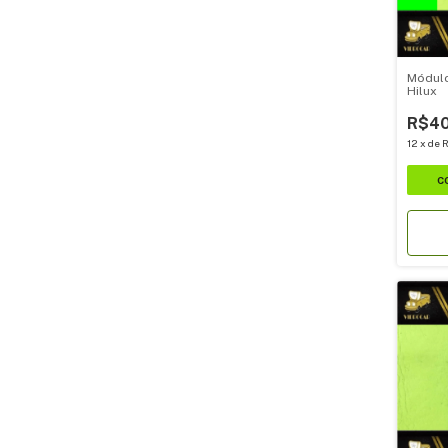
Módulo
Hilux
R$40
12
x
de
R