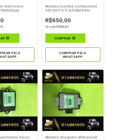
ol eletronico
Módulo bomba combustível
1f15k602aa)
S10 2017 2.5 (23382564)
00
R$650,00
24
12
x
de
R$65,87
PRAR PELO
COMPRAR PELO
HATSAPP
WHATSAPP
uecimento bicos
Módulo bloqueio diferencial