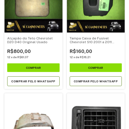
Alçapão do Teto Chevrolet
Tampa Caixa de Fusível
D20 D40 Original Usado
Chevrolet S10 2001 a 2011
Original Usada
R$800,00
R$160,00
12
x
de
R$81,07
12
x
de
R$16,21
COMPRAR PELO WHATSAPP
COMPRAR PELO WHATSAPP