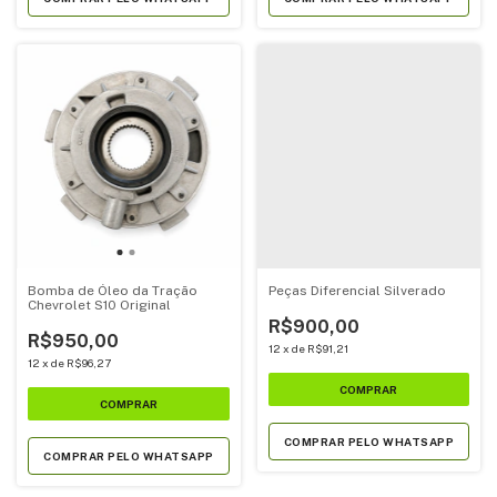
Bomba de Óleo da Tração
Peças Diferencial Silverado
Chevrolet S10 Original
R$900,00
R$950,00
12
x
de
R$91,21
12
x
de
R$96,27
COMPRAR PELO WHATSAPP
COMPRAR PELO WHATSAPP