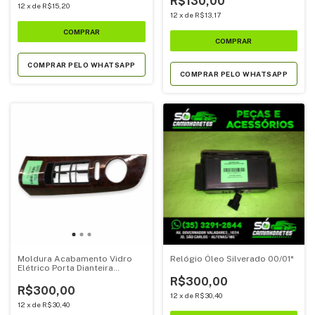
R$130,00
12
x
de
R$15,20
12
x
de
R$13,17
COMPRAR PELO WHATSAPP
COMPRAR PELO WHATSAPP
Moldura Acabamento Vidro
Relógio Óleo Silverado 00/01*
Elétrico Porta Dianteira
Esquerda Chevrolet S10
R$300,00
Cabine Dupla 2007 a 2008
R$300,00
Original
12
x
de
R$30,40
12
x
de
R$30,40