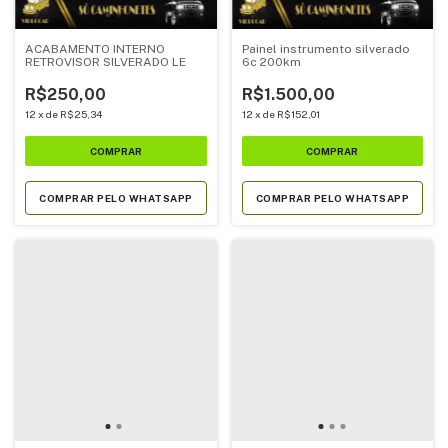
ACABAMENTO INTERNO
Painel instrumento silverado
RETROVISOR SILVERADO LE
6c 200km
R$250,00
R$1.500,00
12
x
de
R$25,34
12
x
de
R$152,01
COMPRAR PELO WHATSAPP
COMPRAR PELO WHATSAPP