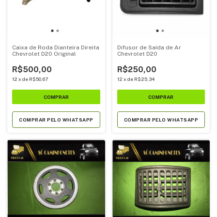
Caixa de Roda Dianteira Direita
Difusor de Saída de Ar
Chevrolet D20 Original
Chevrolet D20
R$500,00
R$250,00
12
x
de
R$50,67
12
x
de
R$25,34
COMPRAR PELO WHATSAPP
COMPRAR PELO WHATSAPP