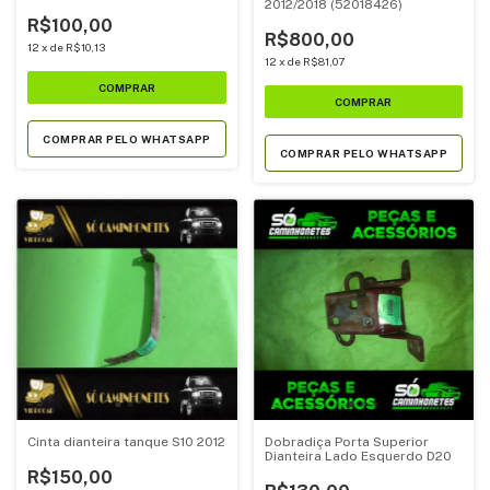
2012/2018 (52018426)
R$100,00
R$800,00
12
x
de
R$10,13
12
x
de
R$81,07
COMPRAR PELO WHATSAPP
COMPRAR PELO WHATSAPP
Cinta dianteira tanque S10 2012
Dobradiça Porta Superior
Dianteira Lado Esquerdo D20
R$150,00