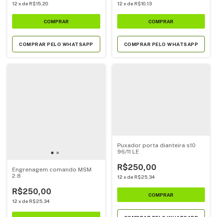
12
x
de
R$15,20
12
x
de
R$10,13
COMPRAR PELO WHATSAPP
COMPRAR PELO WHATSAPP
Puxador porta dianteira s10
96/11 LE
R$250,00
Engrenagem comando MSM
2.8
12
x
de
R$25,34
R$250,00
12
x
de
R$25,34