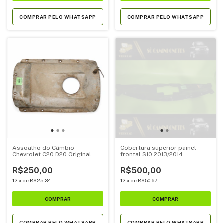
COMPRAR PELO WHATSAPP
COMPRAR PELO WHATSAPP
Assoalho do Câmbio
Cobertura superior painel
Chevrolet C20 D20 Original
frontal S10 2013/2014
(52091220)
R$250,00
R$500,00
12
x
de
R$25,34
12
x
de
R$50,67
COMPRAR PELO WHATSAPP
COMPRAR PELO WHATSAPP