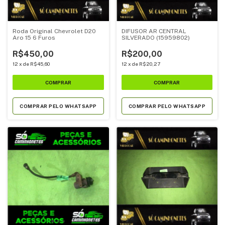
Roda Original Chevrolet D20
DIFUSOR AR CENTRAL
Aro 15 6 Furos
SILVERADO (15959802)
R$450,00
R$200,00
12
x
de
R$45,60
12
x
de
R$20,27
COMPRAR PELO WHATSAPP
COMPRAR PELO WHATSAPP