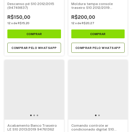
Descanso pé S10 2012/2015
Moldura tampa console
(94749837)
traseiro S10 2012/2019
(94776450)
R$150,00
R$200,00
12
x
de
R$15,20
12
x
de
R$20,27
COMPRAR PELO WHATSAPP
COMPRAR PELO WHATSAPP
Acabamento Banco Traseiro
Comando controle ar
LE S10 2013/2019 94761362
condicionado digital S10