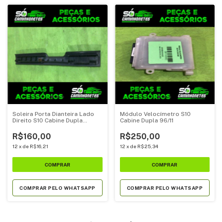
Soleira Porta Dianteira Lado
Módulo Velocímetro S10
Direito S10 Cabine Dupla
Cabine Dupla 96/11
2007/2008
R$160,00
R$250,00
12
x
de
R$16,21
12
x
de
R$25,34
COMPRAR PELO WHATSAPP
COMPRAR PELO WHATSAPP