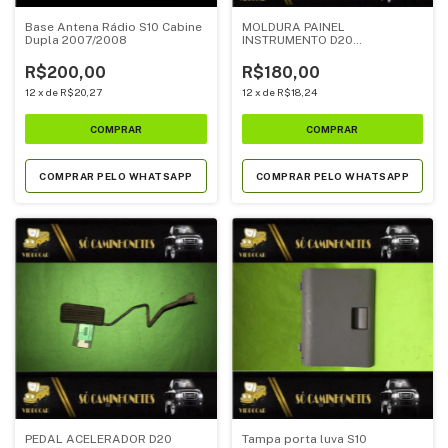
Base Antena Rádio S10 Cabine
MOLDURA PAINEL
Dupla 2007/2008
INSTRUMENTO D20
(93204045)
R$200,00
R$180,00
12
x
de
R$20,27
12
x
de
R$18,24
COMPRAR PELO WHATSAPP
COMPRAR PELO WHATSAPP
PEDAL ACELERADOR D20
Tampa porta luva S10