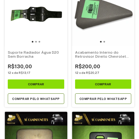
Suporte Radiador Água D20
Acabamento Interno do
Sem Borracha
Retrovisor Direito Chevrolet
Silverado
R$130,00
R$200,00
12
x
de
R$13,17
12
x
de
R$20,27
COMPRAR PELO WHATSAPP
COMPRAR PELO WHATSAPP