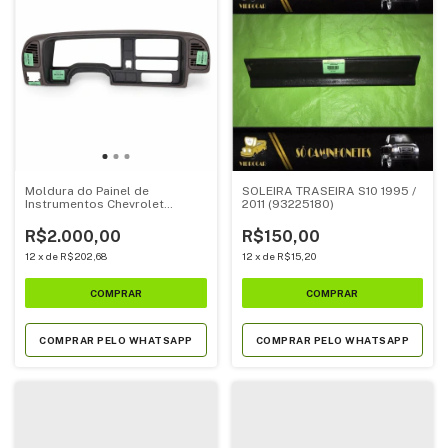
Moldura do Painel de
SOLEIRA TRASEIRA S10 1995 /
Instrumentos Chevrolet
2011 (93225180)
Silverado 2000/2001
R$2.000,00
R$150,00
12
x
de
R$202,68
12
x
de
R$15,20
COMPRAR PELO WHATSAPP
COMPRAR PELO WHATSAPP