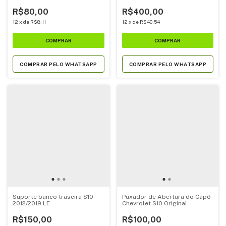
2013/2019
(52085146/52054309)
R$80,00
R$400,00
12
x
de
R$8,11
12
x
de
R$40,54
COMPRAR PELO WHATSAPP
COMPRAR PELO WHATSAPP
Suporte banco traseira S10
Puxador de Abertura do Capô
2012/2019 LE
Chevrolet S10 Original
R$150,00
R$100,00