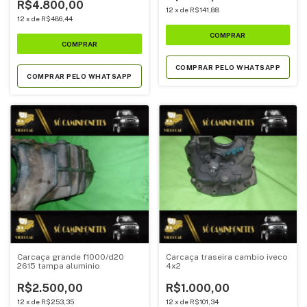
R$4.800,00
12
x
de
R$141,88
12
x
de
R$486,44
COMPRAR PELO WHATSAPP
COMPRAR PELO WHATSAPP
Carcaça grande f1000/d20
Carcaça traseira cambio iveco
2615 tampa aluminio
4x2
R$2.500,00
R$1.000,00
12
x
de
R$253,35
12
x
de
R$101,34