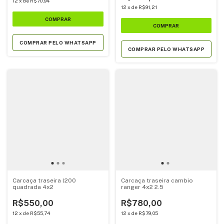
12
x
de
R$70,94
12
x
de
R$91,21
COMPRAR PELO WHATSAPP
COMPRAR PELO WHATSAPP
Carcaça traseira l200
Carcaça traseira cambio
quadrada 4x2
ranger 4x2 2.5
R$550,00
R$780,00
12
x
de
R$55,74
12
x
de
R$79,05