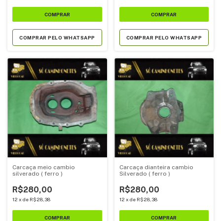
COMPRAR PELO WHATSAPP
COMPRAR PELO WHATSAPP
Carcaça meio cambio
Carcaça dianteira cambio
silverado ( ferro )
Silverado ( ferro )
R$280,00
R$280,00
12
x
de
R$28,38
12
x
de
R$28,38