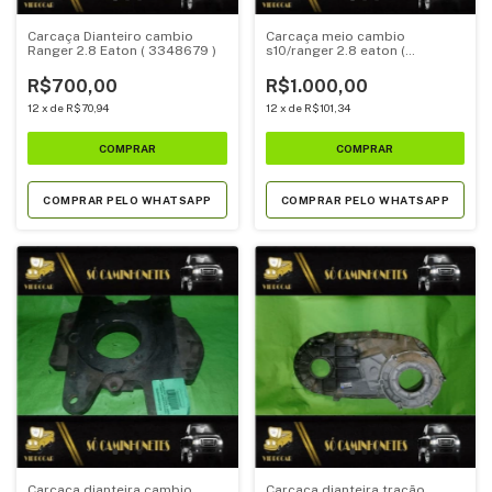
Carcaça Dianteiro cambio
Carcaça meio cambio
Ranger 2.8 Eaton ( 3348679 )
s10/ranger 2.8 eaton (
3348598 )
R$700,00
R$1.000,00
12
x
de
R$70,94
12
x
de
R$101,34
COMPRAR PELO WHATSAPP
COMPRAR PELO WHATSAPP
Carcaça dianteira cambio
Carcaça dianteira tração