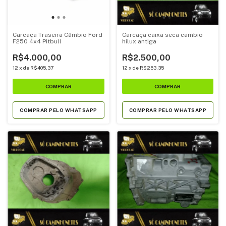
Carcaça Traseira Câmbio Ford
Carcaça caixa seca cambio
F250 4x4 Pitbull
hilux antiga
R$4.000,00
R$2.500,00
12
x
de
R$405,37
12
x
de
R$253,35
COMPRAR PELO WHATSAPP
COMPRAR PELO WHATSAPP