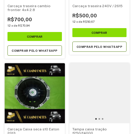
Carcaça traseira cambio
Carcaça traseira 240V / 2615
frontier 4x4 2.8
R$500,00
R$700,00
12
x
de
R$50,67
12
x
de
R$70,94
COMPRAR PELO WHATSAPP
COMPRAR PELO WHATSAPP
Carcaça Caixa seca s10 Eaton
Tampa caixa tração
2013...
f250/f4000