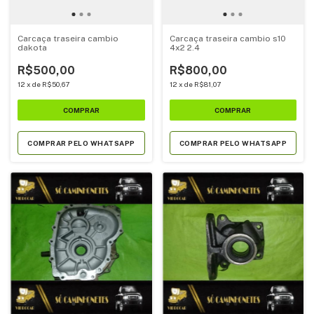
Carcaça traseira cambio
Carcaça traseira cambio s10
dakota
4x2 2.4
R$500,00
R$800,00
12
x
de
R$50,67
12
x
de
R$81,07
COMPRAR PELO WHATSAPP
COMPRAR PELO WHATSAPP