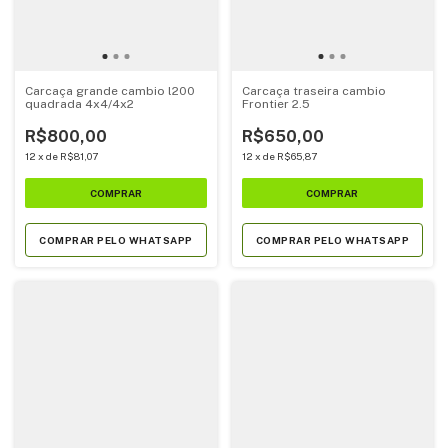
Carcaça grande cambio l200
Carcaça traseira cambio
quadrada 4x4/4x2
Frontier 2.5
R$800,00
R$650,00
12
x
de
R$81,07
12
x
de
R$65,87
COMPRAR PELO WHATSAPP
COMPRAR PELO WHATSAPP