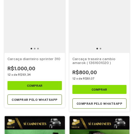
Carcaça dianteiro sprinter 310
Carcaça traseira cambio
amarok ( 1361601020 )
R$1.000,00
R$800,00
12
x
de
R$101,34
12
x
de
R$81,07
COMPRAR PELO WHATSAPP
COMPRAR PELO WHATSAPP