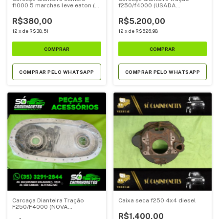
f1000 5 marchas leve eaton (
f250/f4000 (USADA
3317067 )
ORIGINAL)
R$380,00
R$5.200,00
12
x
de
R$38,51
12
x
de
R$526,98
COMPRAR PELO WHATSAPP
COMPRAR PELO WHATSAPP
Carcaça Dianteira Tração
Caixa seca f250 4x4 diesel
F250/F4000 (NOVA
PARALELA)
R$1.400,00