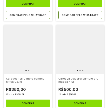
COMPRAR PELO WHATSAPP
COMPRAR PELO WHATSAPP
Carcaça ferro meio cambio
Carcaça traseira cambio s10
hillux 05/15
mazda 4x2
R$380,00
R$500,00
12
x
de
R$38,51
12
x
de
R$50,67