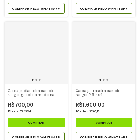
COMPRAR PELO WHATSAPP
COMPRAR PELO WHATSAPP
Carcaça dianteira cambio
Carcaça traseira cambio
ranger gasolina moderna
ranger 2.5 4x4
(f57A)
R$700,00
R$1.600,00
12
x
de
R$70,94
12
x
de
R$162,15
COMPRAR PELO WHATSAPP
COMPRAR PELO WHATSAPP