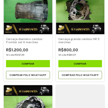
Carcaça dianteiro cambio
Carcaça grande cambio HR 5
Frontier sel 6 marchas
marchas
R$1.200,00
R$800,00
12
x
de
R$121,61
12
x
de
R$81,07
COMPRAR PELO WHATSAPP
COMPRAR PELO WHATSAPP