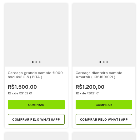
Carcaça grande cambio f1000
Carcaça dianteira cambio
hsd 4x2 2.5 ( FITA )
Amarok ( 1361601021 )
R$1.500,00
R$1.200,00
12
x
de
R$152,01
12
x
de
R$121,61
COMPRAR PELO WHATSAPP
COMPRAR PELO WHATSAPP