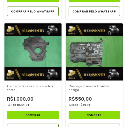
COMPRAR PELO WHATSAPP
COMPRAR PELO WHATSAPP
Carcaça traseira Silverado (
Carcaça traseira frontier
ferro )
antiga
R$1.000,00
R$550,00
12
x
de
R$101,34
12
x
de
R$55,74