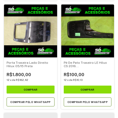
Porta Traseira Lado Direito
Pé De Pato Traseiro LE Hilux
Hilux 05/15 Preta
CS 2016...
R$1.800,00
R$100,00
12
x
de
R$182,42
12
x
de
R$10,13
COMPRAR PELO WHATSAPP
COMPRAR PELO WHATSAPP