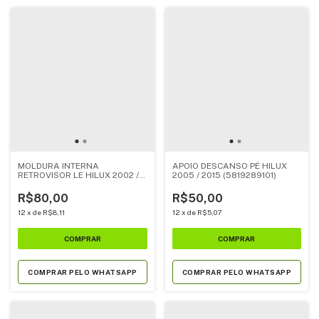
MOLDURA INTERNA
APOIO DESCANSO PÉ HILUX
RETROVISOR LE HILUX 2002 /
2005 / 2015 (5819289101)
2004
R$80,00
R$50,00
12
x
de
R$8,11
12
x
de
R$5,07
COMPRAR PELO WHATSAPP
COMPRAR PELO WHATSAPP