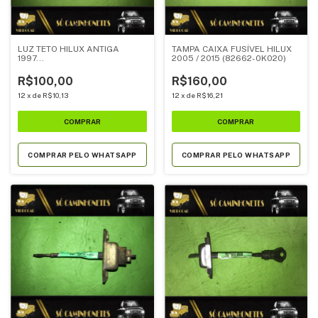
LUZ TETO HILUX ANTIGA
TAMPA CAIXA FUSÍVEL HILUX
1997...
2005 / 2015 (82662-0K020)
R$100,00
R$160,00
12
x
de
R$10,13
12
x
de
R$16,21
COMPRAR PELO WHATSAPP
COMPRAR PELO WHATSAPP