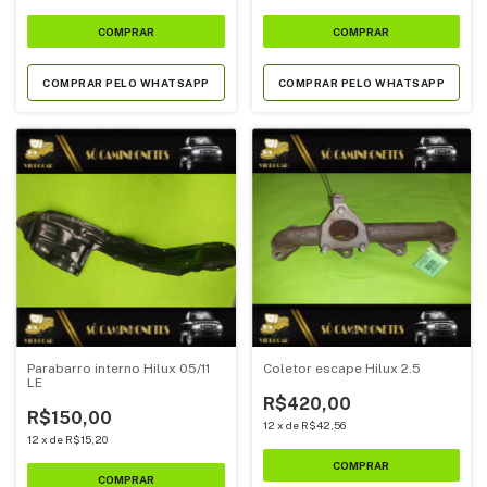
COMPRAR PELO WHATSAPP
COMPRAR PELO WHATSAPP
Parabarro interno Hilux 05/11
Coletor escape Hilux 2.5
LE
R$420,00
R$150,00
12
x
de
R$42,56
12
x
de
R$15,20