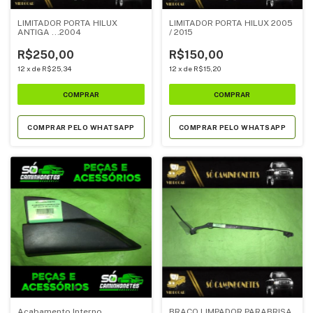
LIMITADOR PORTA HILUX
LIMITADOR PORTA HILUX 2005
ANTIGA ...2004
/ 2015
R$250,00
R$150,00
12
x
de
R$25,34
12
x
de
R$15,20
COMPRAR PELO WHATSAPP
COMPRAR PELO WHATSAPP
Acabamento Interno
BRAÇO LIMPADOR PARABRISA