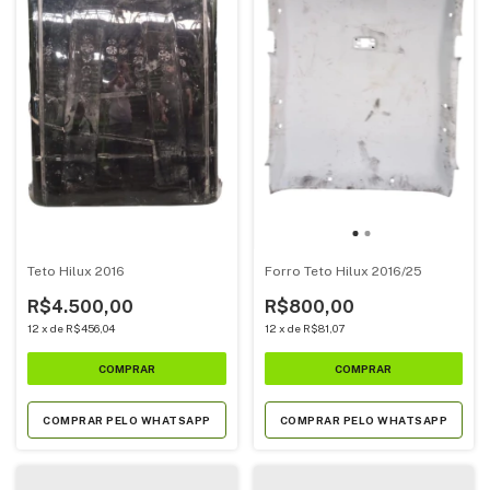
Teto Hilux 2016
Forro Teto Hilux 2016/25
R$4.500,00
R$800,00
12
x
de
R$456,04
12
x
de
R$81,07
COMPRAR PELO WHATSAPP
COMPRAR PELO WHATSAPP