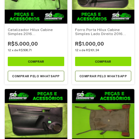
Catalizador Hilux Cabine
Forro Porta Hilux Cabine
Simples 2016...
Simples Lado Direito 2016...
R$5.000,00
R$1.000,00
12
x
de
R$506,71
12
x
de
R$101,34
COMPRAR PELO WHATSAPP
COMPRAR PELO WHATSAPP