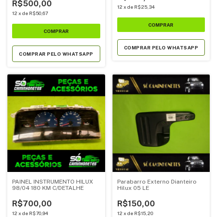
R$500,00
12
x
de
R$25,34
12
x
de
R$50,67
COMPRAR PELO WHATSAPP
COMPRAR PELO WHATSAPP
PAINEL INSTRUMENTO HILUX
Parabarro Externo Dianteiro
98/04 180 KM C/DETALHE
Hilux 05 LE
R$700,00
R$150,00
12
x
de
R$70,94
12
x
de
R$15,20