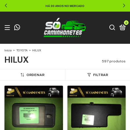
HÁ 30 ANOS NO MERCADO
0
Início
>
TOYOTA
>
HILUX
HILUX
597 produtos
ORDENAR
FILTRAR