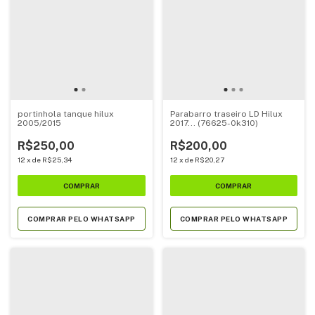
portinhola tanque hilux
Parabarro traseiro LD Hilux
2005/2015
2017... (76625-0k310)
R$250,00
R$200,00
12
x
de
R$25,34
12
x
de
R$20,27
COMPRAR PELO WHATSAPP
COMPRAR PELO WHATSAPP