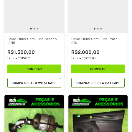
Capô Hilux Sem Furo Branco
Capô Hilux Sem Furo Prata
12/15
05/11
R$1.500,00
R$2.000,00
12
x
de
R$152,01
12
x
de
R$202,68
COMPRAR PELO WHATSAPP
COMPRAR PELO WHATSAPP