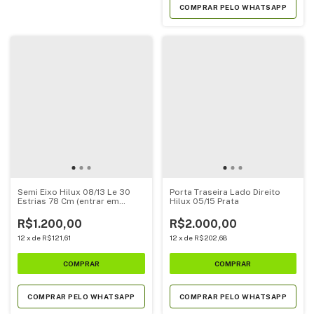
COMPRAR PELO WHATSAPP
Semi Eixo Hilux 08/13 Le 30
Porta Traseira Lado Direito
Estrias 78 Cm (entrar em
Hilux 05/15 Prata
contato para cotação de
frete)
R$1.200,00
R$2.000,00
12
x
de
R$121,61
12
x
de
R$202,68
COMPRAR PELO WHATSAPP
COMPRAR PELO WHATSAPP