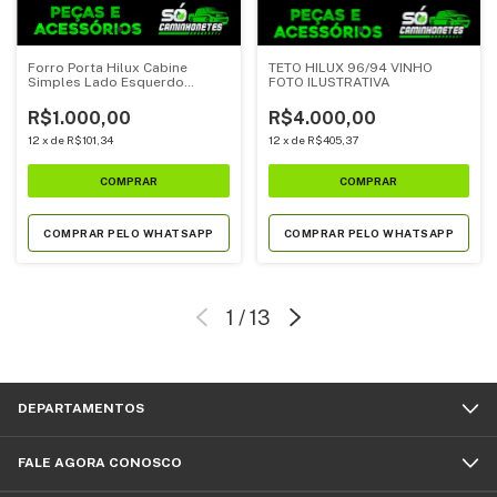
Forro Porta Hilux Cabine
TETO HILUX 96/94 VINHO
Simples Lado Esquerdo
FOTO ILUSTRATIVA
2016...
R$1.000,00
R$4.000,00
12
x
de
R$101,34
12
x
de
R$405,37
COMPRAR PELO WHATSAPP
COMPRAR PELO WHATSAPP
1
/
13
DEPARTAMENTOS
FALE AGORA CONOSCO