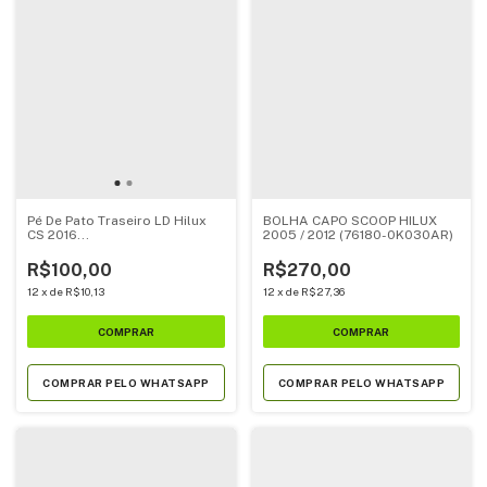
Pé De Pato Traseiro LD Hilux
BOLHA CAPO SCOOP HILUX
CS 2016...
2005 / 2012 (76180-0K030AR)
R$100,00
R$270,00
12
x
de
R$10,13
12
x
de
R$27,36
COMPRAR PELO WHATSAPP
COMPRAR PELO WHATSAPP