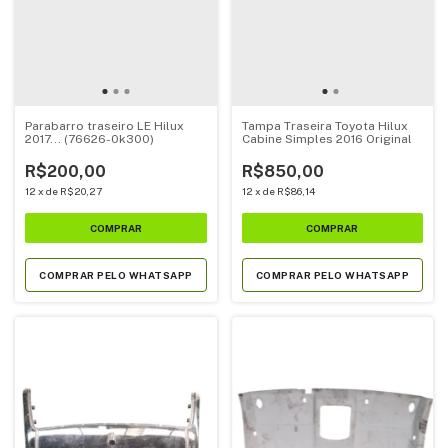
Parabarro traseiro LE Hilux
Tampa Traseira Toyota Hilux
2017... (76626-0k300)
Cabine Simples 2016 Original
R$200,00
R$850,00
12
x
de
R$20,27
12
x
de
R$86,14
COMPRAR PELO WHATSAPP
COMPRAR PELO WHATSAPP