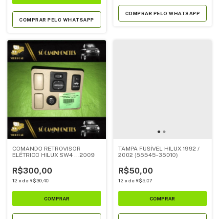
COMPRAR PELO WHATSAPP
COMPRAR PELO WHATSAPP
COMANDO RETROVISOR
TAMPA FUSÍVEL HILUX 1992 /
ELÉTRICO HILUX SW4 ...2009
2002 (55545-35010)
R$300,00
R$50,00
12
x
de
R$30,40
12
x
de
R$5,07