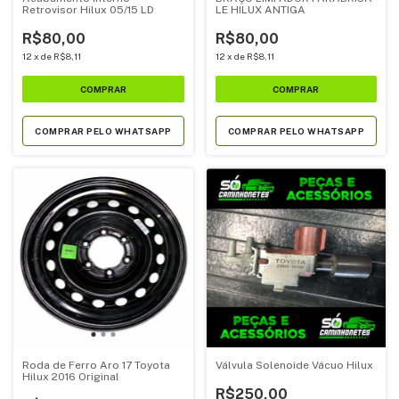
Retrovisor Hilux 05/15 LD
LE HILUX ANTIGA
R$80,00
R$80,00
12
x
de
R$8,11
12
x
de
R$8,11
COMPRAR PELO WHATSAPP
COMPRAR PELO WHATSAPP
Roda de Ferro Aro 17 Toyota
Válvula Solenoide Vácuo Hilux
Hilux 2016 Original
R$250,00